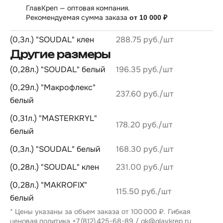
ГлавКреп — оптовая компания.
Рекомендуемая сумма заказа
от 10 000 ₽
(0,3л.) "SOUDAL" клен
288.75 руб.
Другие размеры
(0,28л.) "SOUDAL" белый
196.35 руб.
(0,29л.) "Макрофлекс"
237.60 руб.
белый
(0,31л.) "MASTERKRYL"
178.20 руб.
белый
(0,3л.) "SOUDAL" белый
168.30 руб.
(0,28л.) "SOUDAL" клен
231.00 руб.
(0,28л.) "MAKROFIX"
115.50 руб.
белый
* Цены указаны за объем заказа от 100 000 ₽. Гибкая
ценовая политика
+7 (812) 425-68-89
/
gk@glavkrep.ru