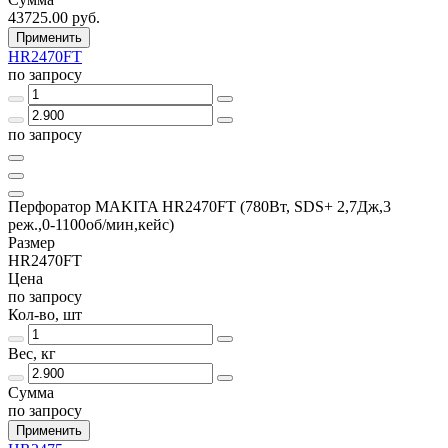
43725.00 руб.
Применить
HR2470FT
по запросу
по запросу
Перфоратор MAKITA HR2470FT (780Вт, SDS+ 2,7Дж,3
реж.,0-1100об/мин,кейс)
Размер
HR2470FT
Цена
по запросу
Кол-во, шт
Вес, кг
Сумма
по запросу
Применить