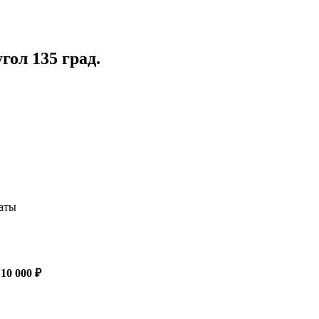
ол 135 град.
латы
 10 000 ₽