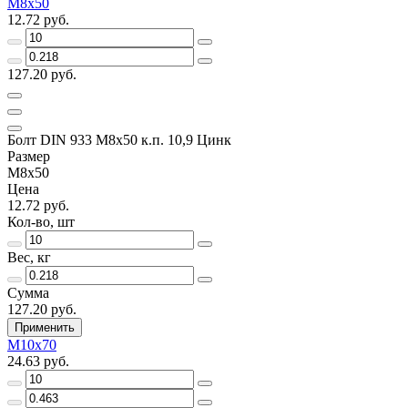
М8х50
12.72 руб.
127.20 руб.
Болт DIN 933 М8х50 к.п. 10,9 Цинк
Размер
М8х50
Цена
12.72 руб.
Кол-во, шт
Вес, кг
Сумма
127.20 руб.
Применить
М10х70
24.63 руб.