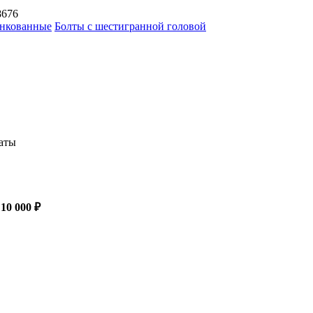
8676
нкованные
Болты с шестигранной головой
латы
 10 000 ₽