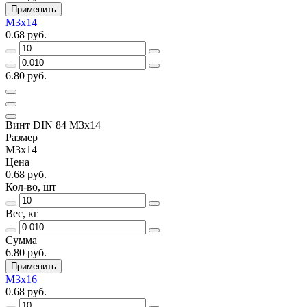
Применить
М3х14
0.68 руб.
6.80 руб.
Винт DIN 84 М3х14
Размер
М3х14
Цена
0.68 руб.
Кол-во, шт
Вес, кг
Сумма
6.80 руб.
Применить
М3х16
0.68 руб.