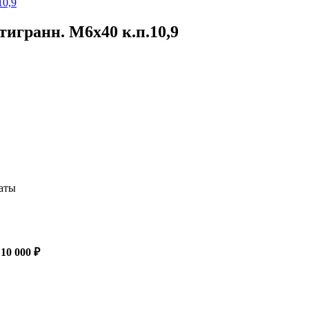
тигранн. М6х40 к.п.10,9
латы
 10 000 ₽