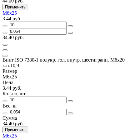
44.00 руб.
Применить
М6х25
3.44 руб.
34.40 руб.
Винт ISO 7380-1 полукр. гол. внутр. шестигранн. М6х20
к.п.10,9
Размер
М6х25
Цена
3.44 руб.
Кол-во, шт
Вес, кг
Сумма
34.40 руб.
Применить
М6х25