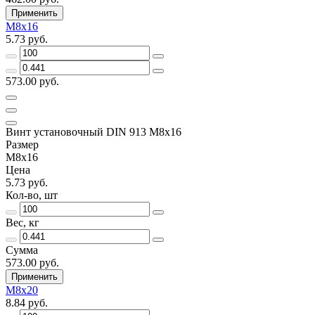
Применить
М8х16
5.73 руб.
573.00 руб.
Винт установочный DIN 913 М8х16
Размер
М8х16
Цена
5.73 руб.
Кол-во, шт
Вес, кг
Сумма
573.00 руб.
Применить
М8х20
8.84 руб.