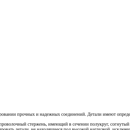
овании прочных и надежных соединений. Детали имеют опреде
оволочный стержень, имеющий в сечении полукруг, согнутый н
ировать детали, не находящиеся под высокой нагрузкой, исключ