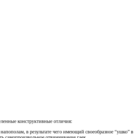
ленные конструктивные отличия:
апополам, в результате чего имеющий своеобразное “ушко” в
ить самопроизвольное отвинчивание гаек.