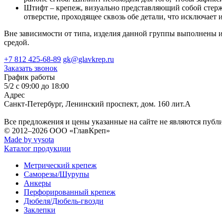
Штифт – крепеж, визуально представляющий собой стерж
отверстие, проходящее сквозь обе детали, что исключает
Вне зависимости от типа, изделия данной группы выполнены 
средой.
+7 812 425-68-89
gk@glavkrep.ru
Заказать звонок
График работы
5/2 с 09:00 до 18:00
Адрес
Санкт-Петербург
,
Ленинский проспект, дом. 160 лит.А
Все предложения и цены указанные на сайте не являются публ
© 2012–2026
ООО «ГлавКреп»
Made by vysota
Каталог продукции
Метрический крепеж
Саморезы/Шурупы
Анкеры
Перфорированный крепеж
Дюбеля/Дюбель-гвозди
Заклепки