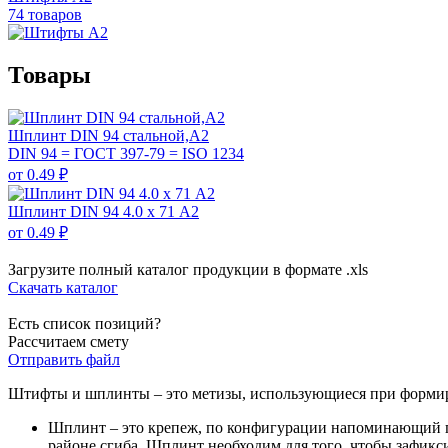
74 товаров
Товары
Шплинт DIN 94 стальной,А2
DIN 94 = ГОСТ 397-79 = ISO 1234
от 0.49 ₽
Шплинт DIN 94 4.0 х 71 А2
от 0.49 ₽
Загрузите полный каталог продукции в формате .xls
Скачать каталог
Есть список позиций?
Рассчитаем смету
Отправить файл
Штифты и шплинты – это метизы, использующиеся при формир
Шплинт – это крепеж, по конфигурации напоминающий пр
районе сгиба. Шплинт необходим для того, чтобы зафикс