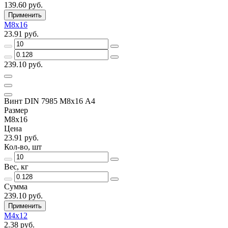
139.60 руб.
Применить
М8х16
23.91 руб.
239.10 руб.
Винт DIN 7985 М8х16 A4
Размер
М8х16
Цена
23.91 руб.
Кол-во, шт
Вес, кг
Сумма
239.10 руб.
Применить
М4х12
2.38 руб.