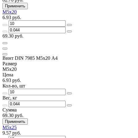
Применить
М5х20
6.93 руб.
69.30 руб.
Винт DIN 7985 М5х20 A4
Размер
М5х20
Цена
6.93 руб.
Кол-во, шт
Вес, кг
Сумма
69.30 руб.
Применить
М5х25
9.57 руб.