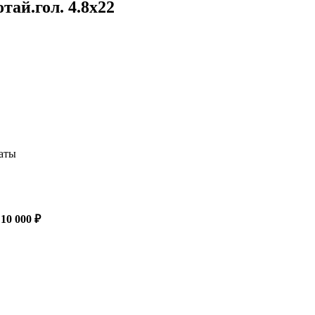
тай.гол. 4.8x22
латы
 10 000 ₽