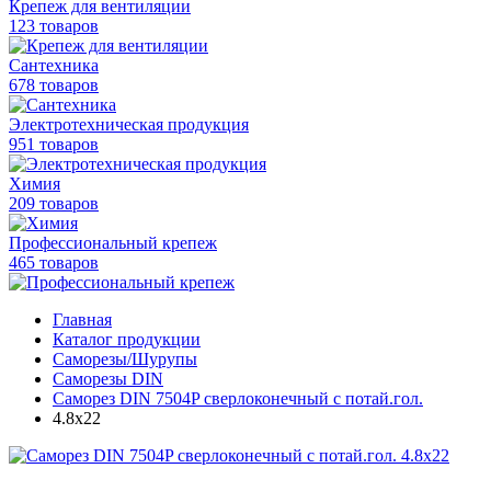
Крепеж для вентиляции
123 товаров
Сантехника
678 товаров
Электротехническая продукция
951 товаров
Химия
209 товаров
Профессиональный крепеж
465 товаров
Главная
Каталог продукции
Саморезы/Шурупы
Саморезы DIN
Саморез DIN 7504P сверлоконечный с потай.гол.
4.8x22