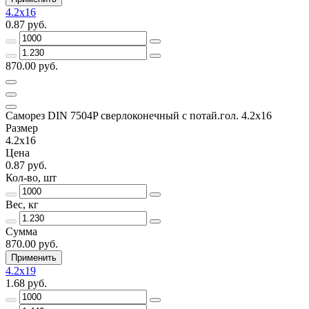
4.2x16
0.87 руб.
870.00 руб.
Саморез DIN 7504P сверлоконечный с потай.гол. 4.2x16
Размер
4.2x16
Цена
0.87 руб.
Кол-во, шт
Вес, кг
Сумма
870.00 руб.
Применить
4.2x19
1.68 руб.