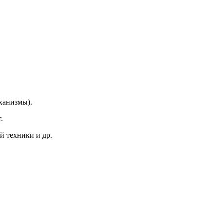
ханизмы).
.
й техники и др.