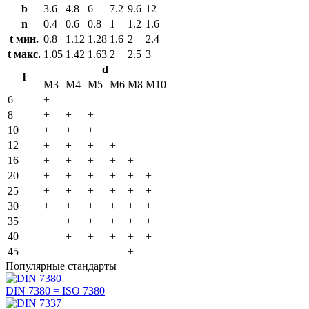
b
3.6
4.8
6
7.2
9.6
12
n
0.4
0.6
0.8
1
1.2
1.6
t мин.
0.8
1.12
1.28
1.6
2
2.4
t макс.
1.05
1.42
1.63
2
2.5
3
d
l
M3
M4
M5
M6
M8
M10
6
+
8
+
+
+
10
+
+
+
12
+
+
+
+
16
+
+
+
+
+
20
+
+
+
+
+
+
25
+
+
+
+
+
+
30
+
+
+
+
+
+
35
+
+
+
+
+
40
+
+
+
+
+
45
+
Популярные стандарты
DIN 7380 =
ISO 7380