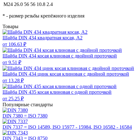
M24
26.0
56
56
10.8
2.4
* - размер резьбы крепёжного изделия
Товары
Шайба DIN 434 квадратная косая, А2
от 106.63 ₽
Шайба DIN 434 косая клиновая с двойной проточкой
от 9.51 ₽
Шайба DIN 434 цинк косая клиновая с двойной проточкой
от 13.28 ₽
Шайба DIN 435 косая клиновая с одной проточкой
от 25.25 ₽
Популярные стандарты
DIN 7380 =
ISO 7380
DIN 7337 =
ISO 14589
,
ISO 15977 - 15984
,
ISO 16582 - 16584
DIN 7343 =
ISO 8750