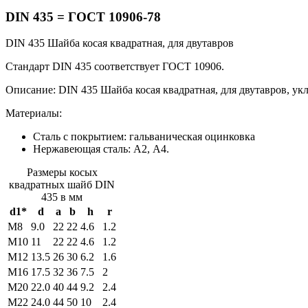
DIN 435 =
ГОСТ 10906-78
DIN 435 Шайба косая квадратная, для двутавров
Стандарт DIN 435 соответствует ГОСТ 10906.
Описание: DIN 435 Шайба косая квадратная, для двутавров, ук
Материалы:
Сталь с покрытием: гальваническая оцинковка
Нержавеющая сталь: А2, А4.
Размеры косых
квадратных шайб DIN
435 в мм
d1*
d
a
b
h
r
М8
9.0
22
22
4.6
1.2
M10
11
22
22
4.6
1.2
M12
13.5
26
30
6.2
1.6
M16
17.5
32
36
7.5
2
M20
22.0
40
44
9.2
2.4
М22
24.0
44
50
10
2.4