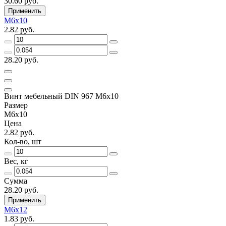
30.60 руб.
Применить
М6х10
2.82 руб.
28.20 руб.
Винт мебельный DIN 967 М6х10
Размер
М6х10
Цена
2.82 руб.
Кол-во, шт
Вес, кг
Сумма
28.20 руб.
Применить
М6х12
1.83 руб.